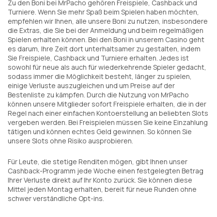
Zu den Boni bei MrPacho gehören Freispiele, Cashback und
Turniere. Wenn Sie mehr Spaß beim Spielen haben möchten,
empfehlen wir Ihnen, alle unsere Boni zu nutzen, insbesondere
die Extras, die Sie bei der Anmeldung und beim regelmäßigen
Spielen erhalten können. Bei den Boni in unserem Casino geht
es darum, Ihre Zeit dort unterhaltsamer zu gestalten, indem
Sie Freispiele, Cashback und Turniere erhalten. Jedes ist
sowohl für neue als auch für wiederkehrende Spieler gedacht,
sodass immer die Möglichkeit besteht, länger zu spielen,
einige Verluste auszugleichen und um Preise auf der
Bestenliste zu kämpfen. Durch die Nutzung von MrPacho
können unsere Mitglieder sofort Freispiele erhalten, die in der
Regel nach einer einfachen Kontoerstellung an beliebten Slots
vergeben werden. Bei Freispielen müssen Sie keine Einzahlung
tätigen und können echtes Geld gewinnen. So können Sie
unsere Slots ohne Risiko ausprobieren.
Für Leute, die stetige Renditen mögen, gibt Ihnen unser
Cashback-Programm jede Woche einen festgelegten Betrag
Ihrer Verluste direkt auf Ihr Konto zurück. Sie können diese
Mittel jeden Montag erhalten, bereit für neue Runden ohne
schwer verständliche Opt-ins.