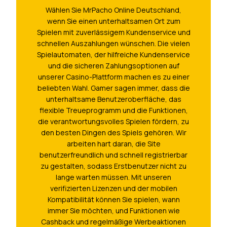
Wählen Sie MrPacho Online Deutschland,
wenn Sie einen unterhaltsamen Ort zum
Spielen mit zuverlässigem Kundenservice und
schnellen Auszahlungen wünschen. Die vielen
Spielautomaten, der hilfreiche Kundenservice
und die sicheren Zahlungsoptionen auf
unserer Casino-Plattform machen es zu einer
beliebten Wahl. Gamer sagen immer, dass die
unterhaltsame Benutzeroberfläche, das
flexible Treueprogramm und die Funktionen,
die verantwortungsvolles Spielen fördern, zu
den besten Dingen des Spiels gehören. Wir
arbeiten hart daran, die Site
benutzerfreundlich und schnell registrierbar
zu gestalten, sodass Erstbenutzer nicht zu
lange warten müssen. Mit unseren
verifizierten Lizenzen und der mobilen
Kompatibilität können Sie spielen, wann
immer Sie möchten, und Funktionen wie
Cashback und regelmäßige Werbeaktionen