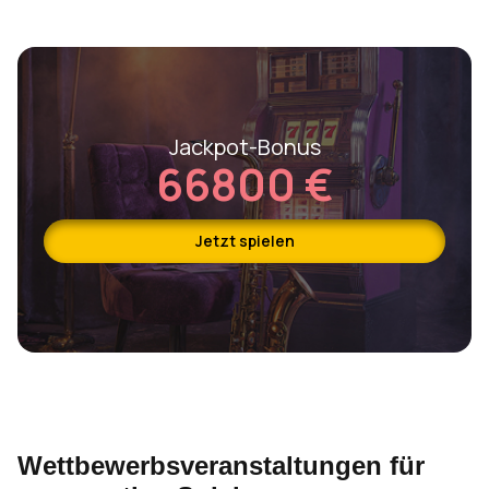
Jackpot-Bonus
66800 €
Jetzt spielen
Wettbewerbsveranstaltungen für