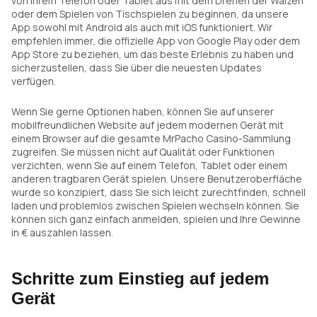
von Ihrem Telefon oder Tablet aus mit dem Drehen der Walzen
oder dem Spielen von Tischspielen zu beginnen, da unsere
App sowohl mit Android als auch mit iOS funktioniert. Wir
empfehlen immer, die offizielle App von Google Play oder dem
App Store zu beziehen, um das beste Erlebnis zu haben und
sicherzustellen, dass Sie über die neuesten Updates
verfügen.
Wenn Sie gerne Optionen haben, können Sie auf unserer
mobilfreundlichen Website auf jedem modernen Gerät mit
einem Browser auf die gesamte MrPacho Casino-Sammlung
zugreifen. Sie müssen nicht auf Qualität oder Funktionen
verzichten, wenn Sie auf einem Telefon, Tablet oder einem
anderen tragbaren Gerät spielen. Unsere Benutzeroberfläche
wurde so konzipiert, dass Sie sich leicht zurechtfinden, schnell
laden und problemlos zwischen Spielen wechseln können. Sie
können sich ganz einfach anmelden, spielen und Ihre Gewinne
in € auszahlen lassen.
Schritte zum Einstieg auf jedem
Gerät