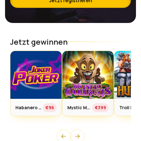
Jetzt registrieren
Jetzt gewinnen
Habanero Joker Poker 1 Hand
€96
Mystic Monkeys
€399