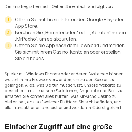
Der Einstieg ist einfach. Gehen Sie einfach wie folgt vor:
Öffnen Sie auf Ihrem Telefon den Google Play oder
App Store.
Berühren Sie „Herunterladen“ oder „Abrufen“ neben
„MrPacho“, um es abzurufen.
Öffnen Sie die App nach dem Download und melden
Sie sich mit Ihrem Casino-Konto an oder erstellen
Sie ein neues.
Spieler mit Windows Phones oder anderen Systemen können
weiterhin ihre Browser verwenden, um zu den Spielen zu
gelangen. Alles, was Sie tun müssen, ist, unsere Website zu
besuchen, um alle unsere Funktionen, Angebote und Boni zu
erhalten. Sie können alles nutzen, was MrPacho Casino zu
bieten hat, egal auf welcher Plattform Sie sich befinden, und
alle Transaktionen sind sicher und werden in € durchgeführt.
Einfacher Zugriff auf eine große