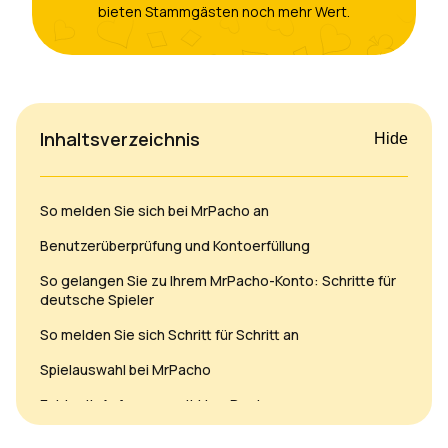
bieten Stammgästen noch mehr Wert.
Inhaltsverzeichnis
Hide
So melden Sie sich bei MrPacho an
Benutzerüberprüfung und Kontoerfüllung
So gelangen Sie zu Ihrem MrPacho-Konto: Schritte für
deutsche Spieler
So melden Sie sich Schritt für Schritt an
Spielauswahl bei MrPacho
Echtzeit-Aufregung mit Live-Dealern
Boni bei MrPacho